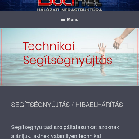
Tartalomhoz
BOCINET
Hálózat és biztonságtechnika
Menü
SEGÍTSÉGNYÚJTÁS / HIBAELHÁRÍTÁS
Segítségnyújtási szolgáltatásunkat azoknak
ajánljuk, akinek valamilyen technikai