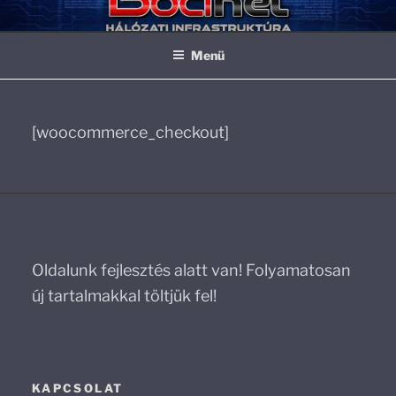
Tartalomhoz
BOCINET
Hálózat és biztonságtechnika
Menü
[woocommerce_checkout]
Oldalunk fejlesztés alatt van! Folyamatosan
új tartalmakkal töltjük fel!
KAPCSOLAT